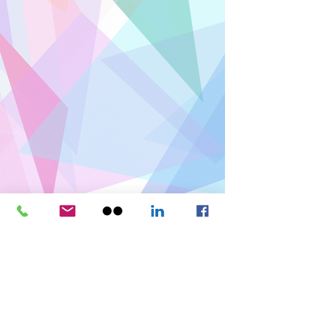
Show more
flavio_mc@yahoo.com.br