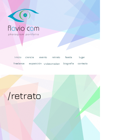
inicio
ciencia
evento
retrato
favela
lugar
freelance
exposición
videomaker
biografía
contacto
/retrato