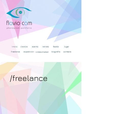
inicio
ciencia
evento
retrato
favela
lugar
freelance
exposición
videomaker
biografía
contacto
/freelance