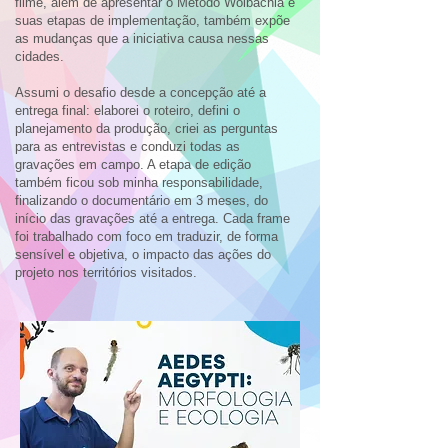
filme, além de apresentar o Método Wolbachia e
suas etapas de implementação, também expõe
as mudanças que a iniciativa causa nessas
cidades.
Assumi o desafio desde a concepção até a
entrega final: elaborei o roteiro, defini o
planejamento da produção, criei as perguntas
para as entrevistas e conduzi todas as
gravações em campo. A etapa de edição
também ficou sob minha responsabilidade,
finalizando o documentário em 3 meses, do
início das gravações até a entrega. Cada frame
foi trabalhado com foco em traduzir, de forma
sensível e objetiva, o impacto das ações do
projeto nos territórios visitados.