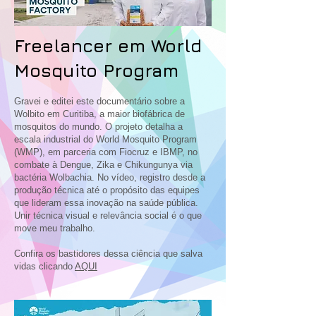
Freelancer em World
Mosquito Program
Gravei e editei este documentário sobre a
Wolbito em Curitiba, a maior biofábrica de
mosquitos do mundo. O projeto detalha a
escala industrial do World Mosquito Program
(WMP), em parceria com Fiocruz e IBMP, no
combate à Dengue, Zika e Chikungunya via
bactéria Wolbachia. No vídeo, registro desde a
produção técnica até o propósito das equipes
que lideram essa inovação na saúde pública.
Unir técnica visual e relevância social é o que
move meu trabalho.
Confira os bastidores dessa ciência que salva
vidas clicando
AQUI