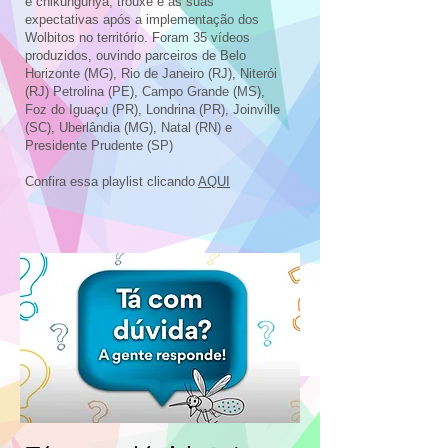
e chikungunya, trouxe e as suas
expectativas após a implementação dos
Wolbitos no território. Foram 35 vídeos
produzidos, ouvindo parceiros de Belo
Horizonte (MG), Rio de Janeiro (RJ), Niterói
(RJ) Petrolina (PE), Campo Grande (MS),
Foz do Iguaçu (PR), Londrina (PR), Joinville
(SC), Uberlândia (MG), Natal (RN) e
Presidente Prudente (SP)
Confira essa playlist clicando
AQUI