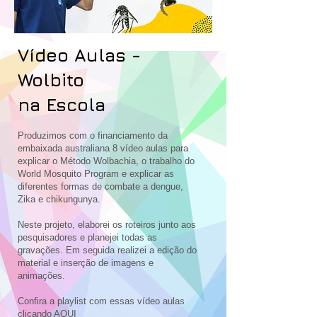
Vídeo Aulas -
Wolbito
na Escola
Produzimos com o financiamento da
embaixada australiana 8 vídeo aulas para
explicar o Método Wolbachia, o trabalho do
World Mosquito Program e explicar as
diferentes formas de combate a dengue,
Zika e chikungunya.
Neste projeto, elaborei os roteiros junto aos
pesquisadores e planejei todas as
gravações. Em seguida realizei a edição do
material e inserção de imagens e
animações.
Confira a playlist com essas vídeo aulas
clicando
AQUI