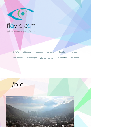
início
ciência
evento
retrato
favela
lugar
freelancer
exposição
videomaker
biografia
contato
/bio