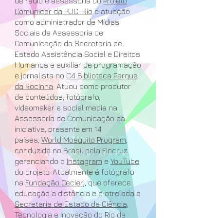
de rádio e assessoria do
Projeto
Comunicar da PUC-Rio
e atuação
como administrador de Mídias
Sociais da Assessoria de
Comunicação da Secretaria de
Estado Assistência Social e Direitos
Humanos e auxiliar de programação
e jornalista no
C4 Biblioteca Parque
da Rocinha
. Atuou como produtor
de conteúdos, fotógrafo,
videomaker e social media na
Assessoria de Comunicação da
iniciativa, presente em 14
países,
World Mosquito Program
,
conduzida no Brasil pela
Fiocruz
.
gerenciando o
Instagram
e
YouTube
do projeto. Atualmente é fotógrafo
na
Fundação Cecierj
, que oferece
educação a distância e é atrelada a
Secretaria de Estado de Ciência,
Tecnologia e Inovação do Rio de