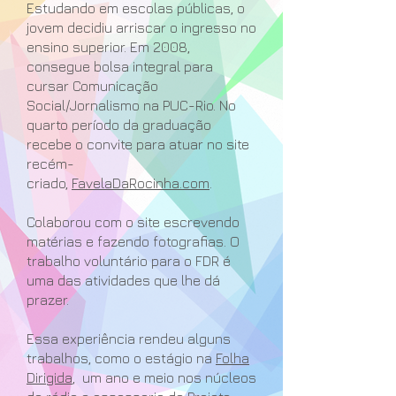
Estudando em escolas públicas, o
jovem decidiu arriscar o ingresso no
ensino superior. Em 2008,
consegue bolsa integral para
cursar Comunicação
Social/Jornalismo na PUC-Rio. No
quarto período da graduação
recebe o convite para atuar no site
recém-
criado,
FavelaDaRocinha.com
.
Colaborou com o site escrevendo
matérias e fazendo fotografias. O
trabalho voluntário para o FDR é
uma das atividades que lhe dá
prazer.
Essa experiência rendeu alguns
trabalhos, como o estágio na
Folha
Dirigida
, um ano e meio nos núcleos