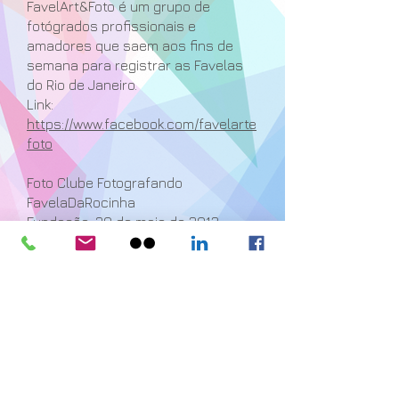
FavelArt&Foto é um grupo de
fotógrados profissionais e
amadores que saem aos fins de
semana para registrar as Favelas
do Rio de Janeiro.
Link:
https://www.facebook.com/favelarte
foto
Foto Clube Fotografando
FavelaDaRocinha
Fundação: 30 de maio de 2012
Fotografando a FavelaDaRocinha é
um grupo de fotógrafos que
registram o cotidiano da favela da
Rocinha.
Link:
http://www.flickr.com/photos/fotogra
fandofdr/
Exposições: